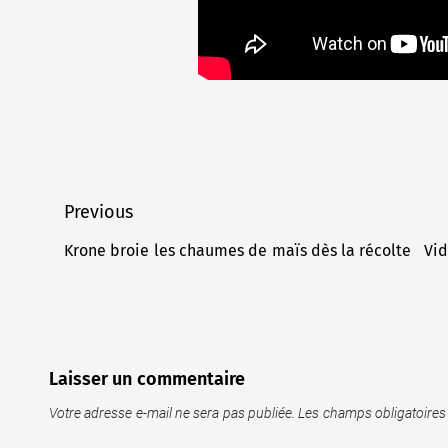
Navigation
Previous
de
Krone broie les chaumes de maïs dès la récolte
Vid
Previous
l’article
post:
Laisser un commentaire
Votre adresse e-mail ne sera pas publiée.
Les champs obligatoires