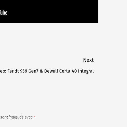
Next
eo: Fendt 936 Gen7 & Dewulf Certa 40 Integral
Next
post:
 sont indiqués avec
*